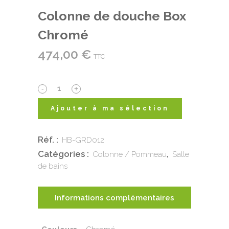
Colonne de douche Box
Chromé
474,00
€
TTC
Colonne
de
Ajouter à ma sélection
douche
Réf. :
HB-GRD012
Box
Catégories :
,
Colonne / Pommeau
Salle
Chromé
de bains
quantity
Informations complémentaires