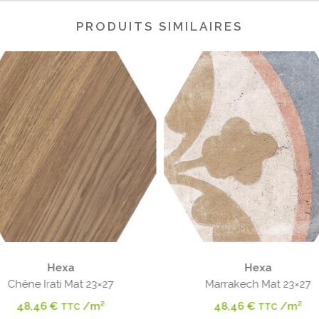
PRODUITS SIMILAIRES
Hexa
Hexa
Chêne Irati Mat 23×27
Marrakech Mat 23×27
48,46
€
/m²
48,46
€
/m²
TTC
TTC