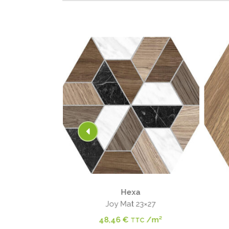
Hexa
 Mat 23×27
Joy Mat 23×27
/m²
48,46
€
/m²
C
TTC