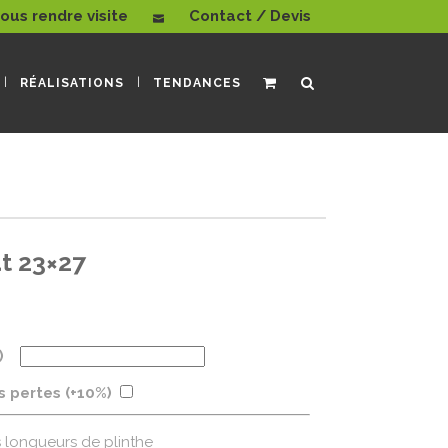
ous rendre visite
Contact / Devis
RÉALISATIONS
TENDANCES
at 23×27
)
es pertes (+10%)
s longueurs de plinthe