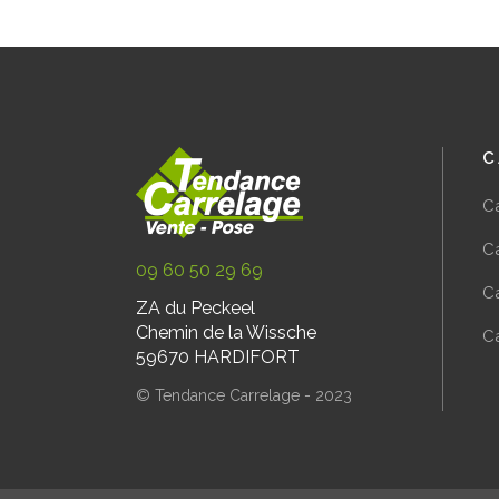
C
C
Ca
09 60 50 29 69
Ca
ZA du Peckeel
Chemin de la Wissche
C
59670 HARDIFORT
© Tendance Carrelage - 2023