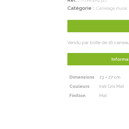
Réf. :
ITTHIGM2327
Catégorie :
Carrelage mural
Vendu par boîte de 16 carreaux
Informa
Dimensions
23 × 27 cm
Couleurs
Irati Gris Mat
Finition
Mat