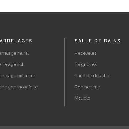
ARRELAGES
SALLE DE BAINS
arrelage mural
Receveurs
rrelage sol
Baignoires
rrelage extérieur
Paroi de douche
arrelage mosaïque
Robinetterie
Meuble