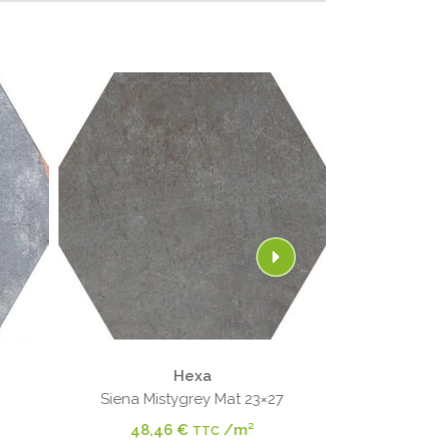
Hexa
Siena Mistygrey Mat 23×27
Joy
48,46
€
/m²
48,4
TTC