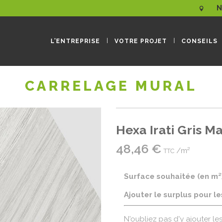
N
L’ENTREPRISE
VOTRE PROJET
CONSEILS
CARRELAGE MURAL
Hexa Irati Gris M
48,46
€
/m²
TTC
Surface souhaitée (en m²
Ajouter le surplus pour l
N'oubliez pas d'y ajouter le