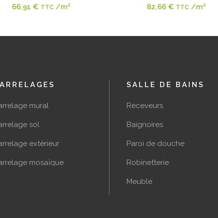
82,66
€
/m²
66,91
€
/m²
TTC
TTC
ARRELAGES
SALLE DE BAINS
arrelage mural
Receveurs
rrelage sol
Baignoires
rrelage extérieur
Paroi de douche
arrelage mosaïque
Robinetterie
Meuble