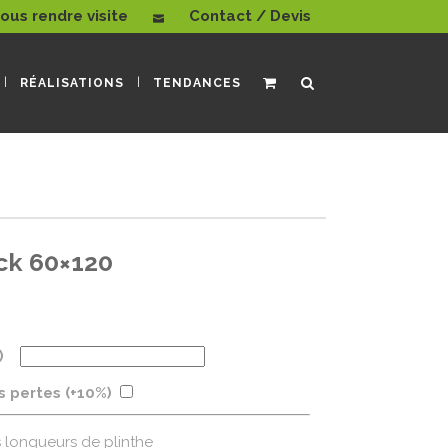
ous rendre visite
Contact / Devis
RÉALISATIONS
TENDANCES
ck 60×120
)
es pertes (+10%)
s longueurs de plinthe