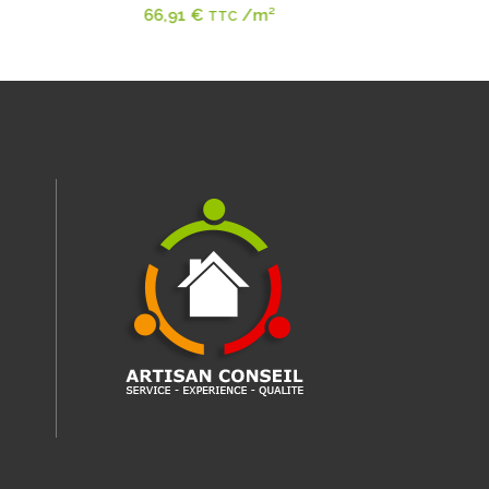
66,91
€
/m²
66,9
TTC