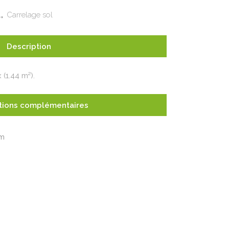
,
l
Carrelage sol
Description
(1.44 m²).
tions complémentaires
cm