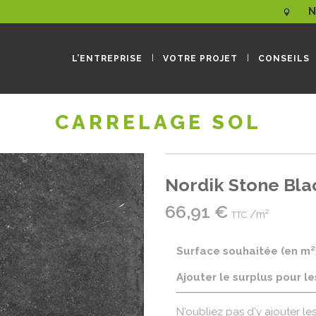
N
L’ENTREPRISE
VOTRE PROJET
CONSEILS
CARRELAGE SOL
Nordik Stone Bla
66,91
€
/m²
TTC
Surface souhaitée (en m²
Ajouter le surplus pour l
N'oubliez pas d'y ajouter le