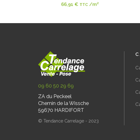
/m²
66,91
€
/m²
C
TTC
C
C
Ca
09 60 50 29 69
Ca
ZA du Peckeel
Chemin de la Wissche
C
59670 HARDIFORT
© Tendance Carrelage - 2023