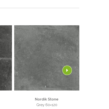
Nordik Stone
Nor
Ash 60×120
Bl