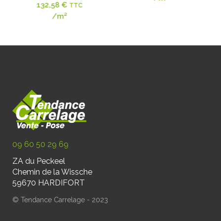
132,58
€
TTC
/m²
/m²
/m²
09 60 50 29 69
ZA du Peckeel
Chemin de la Wissche
59670 HARDIFORT
© Tendance Carrelage - 2023