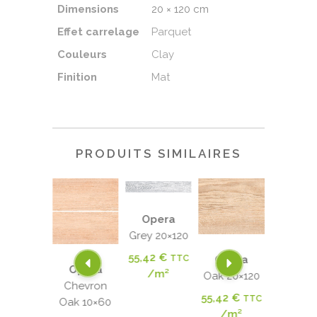
Dimensions
20 × 120 cm
Effet carrelage
Parquet
Couleurs
Clay
Finition
Mat
PRODUITS SIMILAIRES
Opera
Grey 20×120
55,42
€
TTC
Opera
Opera
Oper
Opera
/m²
Walnut
Oak 20×120
Walnu
Chevron
20×120
20×12
55,42
€
TTC
Oak 10×60
,42
€
/m²
55,42
€
TTC