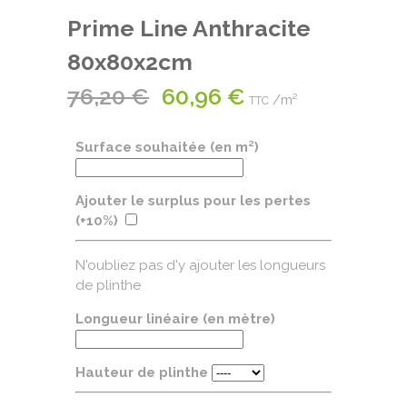
Prime Line Anthracite
80x80x2cm
76,20
€
60,96
€
Le
Le
/m²
TTC
prix
prix
initial
actuel
Surface souhaitée (en m²)
était :
est :
76,20 €.
60,96 €.
Ajouter le surplus pour les pertes
(+10%)
N'oubliez pas d'y ajouter les longueurs
de plinthe
Longueur linéaire (en mètre)
Hauteur de plinthe