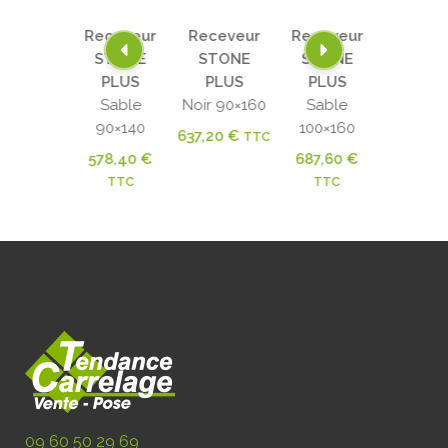
ceveur
Receveur
Receveur
Receveur
Recev
STONE
STONE
STONE
STONE
STON
PLUS
PLUS
PLUS
PLUS
PLU
Blanc
Sable
Noir 90×160
Sable
Blan
00×120
90×140
100×160
100×1
637,20
€
TTC
72,40
€
578,40
€
687,60
€
572,4
TTC
TTC
TTC
TTC
09 60 50 29 69