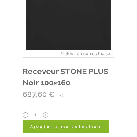
Receveur STONE PLUS
Noir 100×160
687,60
€
TTC
Receveur
STONE
Ajouter à ma sélection
PLUS