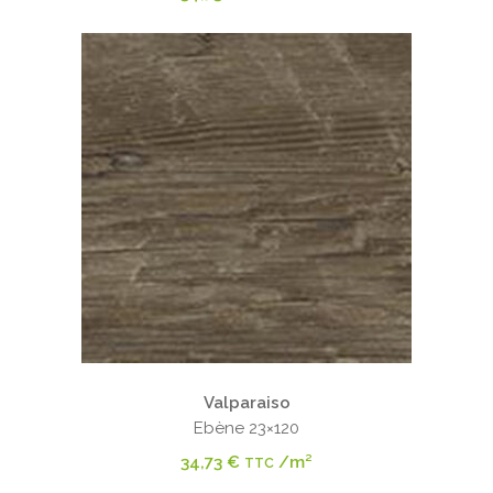
Valparaiso
Ebène 23×120
34,73
€
/m²
TTC