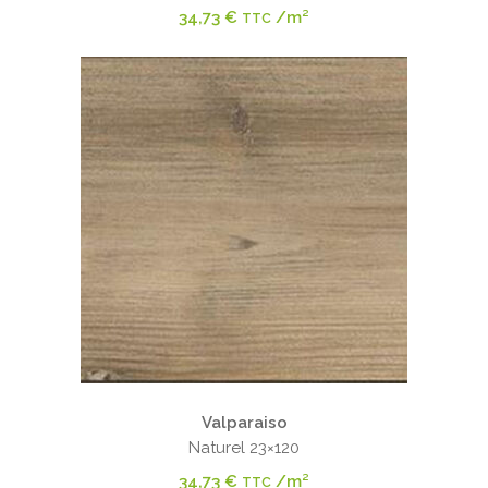
34,73
€
/m²
TTC
Valparaiso
Naturel 23×120
34,73
€
/m²
TTC