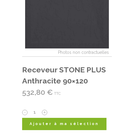
Receveur STONE PLUS
Anthracite 90×120
532,80
€
TTC
Receveur
STONE
Ajouter à ma sélection
PLUS