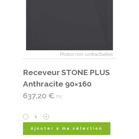
Receveur STONE PLUS
Anthracite 90×160
637,20
€
TTC
Receveur
STONE
Ajouter à ma sélection
PLUS