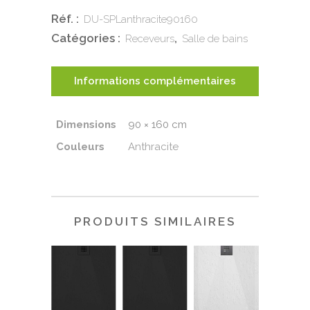
Réf. :
DU-SPLanthracite90160
Anthracite
Catégories :
,
Receveurs
Salle de bains
90x160
quantity
Informations complémentaires
Dimensions
90 × 160 cm
Couleurs
Anthracite
PRODUITS SIMILAIRES