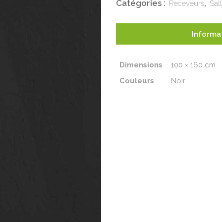
Catégories :
,
Receveurs
Sal
Noir
100x160
Informa
quantity
Dimensions
100 × 160 cm
Couleurs
Noir