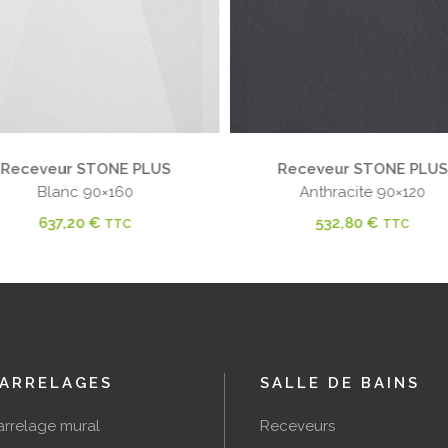
Receveur STONE PLUS
Receveur STONE PLUS
Blanc 90×160
Anthracite 90×120
637,20
€
532,80
€
TTC
TTC
ARRELAGES
SALLE DE BAINS
arrelage mural
Receveurs