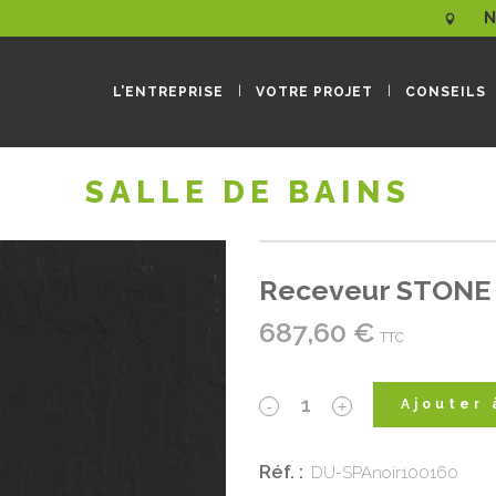
N
L’ENTREPRISE
VOTRE PROJET
CONSEILS
SALLE DE BAINS
Receveur STONE 
687,60
€
TTC
Receveur
Ajouter 
STONE
Réf. :
DU-SPAnoir100160
PLUS